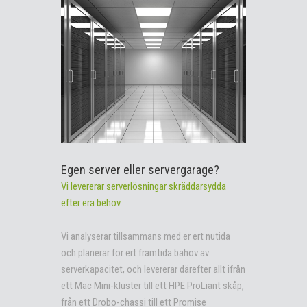
Egen server eller servergarage?
Vi levererar serverlösningar skräddarsydda
efter era behov.
Vi analyserar tillsammans med er ert nutida
och planerar för ert framtida bahov av
serverkapacitet, och levererar därefter allt ifrån
ett Mac Mini-kluster till ett HPE ProLiant skåp,
från ett Drobo-chassi till ett Promise